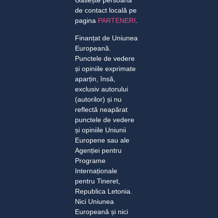
Găsește persoana
de contact locală pe
pagina
PARTENERI
.
Finanțat de Uniunea
Europeană.
Punctele de vedere
și opiniile exprimate
aparțin, însă,
exclusiv autorului
(autorilor) și nu
reflectă neapărat
punctele de vedere
și opiniile Uniunii
Europene sau ale
Agenției pentru
Programe
Internaționale
pentru Tineret,
Republica Letonia.
Nici Uniunea
Europeană și nici