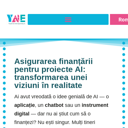
мак
Fra
Ro
Ital
Asigurarea finanțării
pentru proiecte AI:
transformarea unei
viziuni în realitate
Ai avut vreodată o idee genială de AI — o
aplicație
, un
chatbot
sau un
instrument
digital
— dar nu ai știut cum să o
finanțezi? Nu ești singur. Mulți tineri