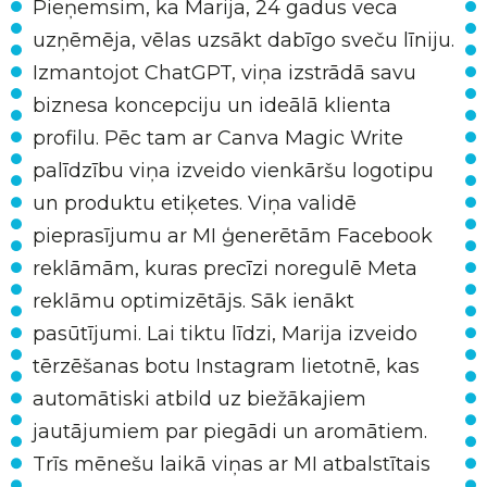
Pieņemsim, ka Marija, 24 gadus veca
uzņēmēja, vēlas uzsākt dabīgo sveču līniju.
Izmantojot ChatGPT, viņa izstrādā savu
biznesa koncepciju un ideālā klienta
profilu. Pēc tam ar Canva Magic Write
palīdzību viņa izveido vienkāršu logotipu
un produktu etiķetes. Viņa validē
pieprasījumu ar MI ģenerētām Facebook
reklāmām, kuras precīzi noregulē Meta
reklāmu optimizētājs. Sāk ienākt
pasūtījumi. Lai tiktu līdzi, Marija izveido
tērzēšanas botu Instagram lietotnē, kas
automātiski atbild uz biežākajiem
jautājumiem par piegādi un aromātiem.
Trīs mēnešu laikā viņas ar MI atbalstītais