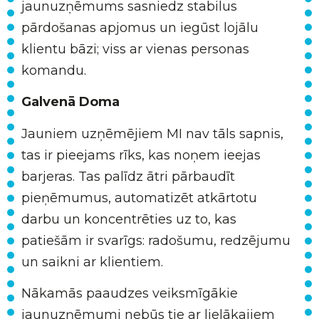
jaunuzņēmums sasniedz stabilus
pārdošanas apjomus un iegūst lojālu
klientu bāzi; viss ar vienas personas
komandu.
Galvenā Doma
Jauniem uzņēmējiem MI nav tāls sapnis,
tas ir pieejams rīks, kas noņem ieejas
barjeras. Tas palīdz ātri pārbaudīt
pieņēmumus, automatizēt atkārtotu
darbu un koncentrēties uz to, kas
patiešām ir svarīgs: radošumu, redzējumu
un saikni ar klientiem.
Nākamās paaudzes veiksmīgākie
jaunuzņēmumi nebūs tie ar lielākajiem