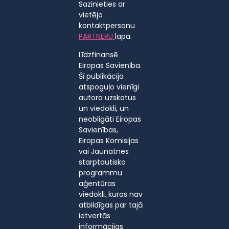
Sazinieties ar
vietējo
kontaktpersonu
PARTNERU
lapā.
Līdzfinansē
Eiropas Savienība.
Šī publikācija
atspoguļo vienīgi
autora uzskatus
un viedokli, un
neobligāti Eiropas
Savienības,
Eiropas Komisijas
vai Jaunatnes
starptautisko
programmu
aģentūras
viedokli, kuras nav
atbildīgas par tajā
ietvertās
informācijas