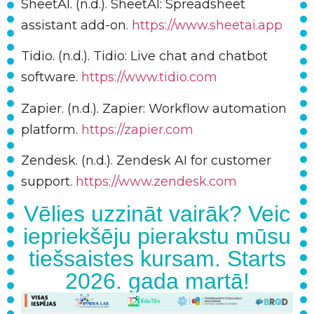
SheetAI. (n.d.). SheetAI: Spreadsheet
assistant add-on.
https://www.sheetai.app
Tidio. (n.d.). Tidio: Live chat and chatbot
software.
https://www.tidio.com
Zapier. (n.d.). Zapier: Workflow automation
platform.
https://zapier.com
Zendesk. (n.d.). Zendesk AI for customer
support.
https://www.zendesk.com
Vēlies uzzināt vairāk? Veic
iepriekšēju pierakstu mūsu
tiešsaistes kursam. Starts
2026. gada martā!