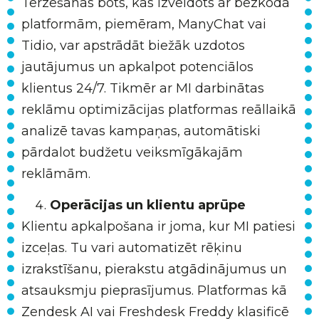
Tērzēšanas bots, kas izveidots ar bezkoda
platformām, piemēram, ManyChat vai
Tidio, var apstrādāt biežāk uzdotos
jautājumus un apkalpot potenciālos
klientus 24/7. Tikmēr ar MI darbinātas
reklāmu optimizācijas platformas reāllaikā
analizē tavas kampaņas, automātiski
pārdalot budžetu veiksmīgākajām
reklāmām.
Operācijas un klientu aprūpe
Klientu apkalpošana ir joma, kur MI patiesi
izceļas. Tu vari automatizēt rēķinu
izrakstīšanu, pierakstu atgādinājumus un
atsauksmju pieprasījumus. Platformas kā
Zendesk AI vai Freshdesk Freddy klasificē