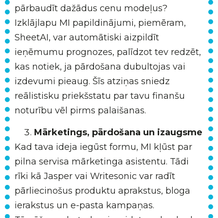
pārbaudīt dažādus cenu modeļus?
Izklājlapu MI papildinājumi, piemēram,
SheetAI, var automātiski aizpildīt
ieņēmumu prognozes, palīdzot tev redzēt,
kas notiek, ja pārdošana dubultojas vai
izdevumi pieaug. Šīs atziņas sniedz
reālistisku priekšstatu par tavu finanšu
noturību vēl pirms palaišanas.
Mārketings, pārdošana un izaugsme
Kad tava ideja iegūst formu, MI kļūst par
pilna servisa mārketinga asistentu. Tādi
rīki kā Jasper vai Writesonic var radīt
pārliecinošus produktu aprakstus, bloga
ierakstus un e-pasta kampaņas.