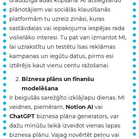
draudzīgā ādas kopšanā. Ar atslēgvārdu
plānotājiem vai sociālās klausīšanās
platformām tu uzreiz zināsi, kuras
sastāvdaļas vai iepakojuma iespējas rada
vislielāko interesi. Tu pat vari izmantot MI,
lai uzrakstītu un testētu īsas reklāmas
kampaņas un iegūtu datus, pirms esi
iztērējis kaut vienu centu ražošanai.
Biznesa plāns un finanšu
modelēšana
Ir beigušās sarežģīto izklājlapu dienas. MI
veidnes, piemēram,
Notion AI
vai
ChatGPT
biznesa plāna ģenerators, var
dažu minūšu laikā izveidot vienas lapas
biznesa plānu. Vajag novērtēt peļņu vai