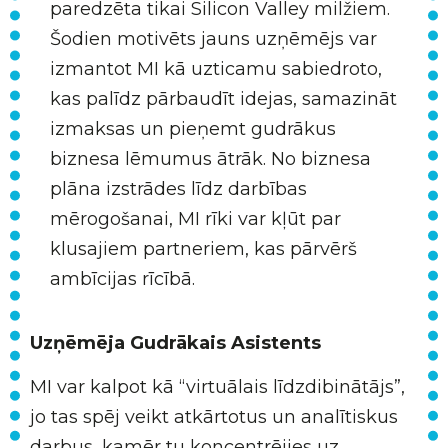
paredzēta tikai Silicon Valley milžiem.
Šodien motivēts jauns uzņēmējs var
izmantot MI kā uzticamu sabiedroto,
kas palīdz pārbaudīt idejas, samazināt
izmaksas un pieņemt gudrākus
biznesa lēmumus ātrāk. No biznesa
plāna izstrādes līdz darbības
mērogošanai, MI rīki var kļūt par
klusajiem partneriem, kas pārvērš
ambīcijas rīcībā.
Uzņēmēja Gudrākais Asistents
MI var kalpot kā “virtuālais līdzdibinātājs”,
jo tas spēj veikt atkārtotus un analītiskus
darbus, kamēr tu koncentrējies uz