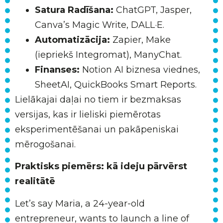
Satura Radīšana:
ChatGPT, Jasper,
Canva’s Magic Write, DALL·E.
Automatizācija:
Zapier, Make
(iepriekš Integromat), ManyChat.
Finanses:
Notion AI biznesa viednes,
SheetAI, QuickBooks Smart Reports.
Lielākajai daļai no tiem ir bezmaksas
versijas, kas ir lieliski piemērotas
eksperimentēšanai un pakāpeniskai
mērogošanai.
Praktisks piemērs: kā ideju pārvērst
realitātē
Let’s say Maria, a 24-year-old
entrepreneur, wants to launch a line of