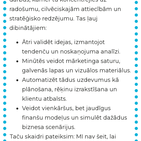
radošumu, cilvēciskajām attiecībām un
stratēģisko redzējumu. Tas ļauj
dibinātājiem:
Ātri validēt idejas, izmantojot
tendenču un noskaņojuma analīzi.
Minūtēs veidot mārketinga saturu,
galvenās lapas un vizuālos materiālus.
Automatizēt tādus uzdevumus kā
plānošana, rēķinu izrakstīšana un
klientu atbalsts.
Veidot vienkāršus, bet jaudīgus
finanšu modeļus un simulēt dažādus
biznesa scenārijus.
Taču skaidri pateiksim: MI nav šeit, lai