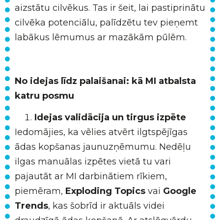
aizstātu cilvēkus. Tas ir šeit, lai pastiprinātu
cilvēka potenciālu, palīdzētu tev pieņemt
labākus lēmumus ar mazākām pūlēm.
No idejas līdz palaišanai: kā MI atbalsta
katru posmu
Idejas validācija un tirgus izpēte
Iedomājies, ka vēlies atvērt ilgtspējīgas
ādas kopšanas jaunuzņēmumu. Nedēļu
ilgas manuālas izpētes vietā tu vari
pajautāt ar MI darbinātiem rīkiem,
piemēram,
Exploding Topics
vai
Google
Trends
, kas šobrīd ir aktuāls videi