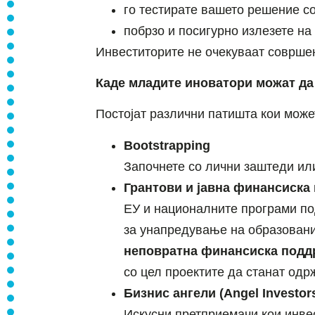
го тестирате вашето решение с
побрзо и посигурно излезете на
Инвеститорите не очекуваат совршенс
Каде младите иноватори можат да
Постојат различни патишта кои може
Bootstrapping
Започнете со лични заштеди или
Грантови и јавна финансиска
ЕУ и националните програми по
за унапредување на образование
неповратна финансиска поддр
со цел проектите да станат одр
Бизнис ангели (Angel Investor
Искусни претприемачи кои инвес