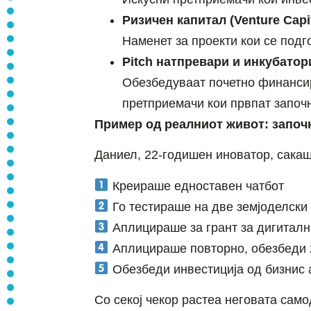
Ризичен капитал (Venture Capit
Наменет за проекти кои се подг
Pitch натпревари и инкубатор
Обезбедуваат почетно финансир
претприемачи кои првпат започн
Пример од реалниот живот: започ
Даниел, 22-годишен иноватор, сакаш
Креираше едноставен чатбот
Го тестираше на две земјоделск
Аплицираше за грант за дигиталн
Аплицираше повторно, обезбеди 2
Обезбеди инвестиција од бизнис 
Со секој чекор растеа неговата само