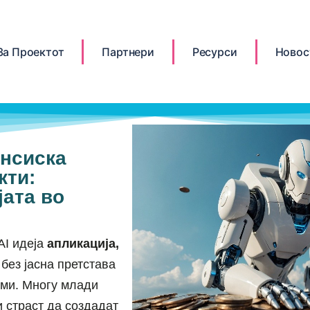
За Проектот
Партнери
Ресурси
Новос
нсиска
кти:
јата во
AI идеја
апликација,
без јасна претстава
ами. Многу млади
 страст да создадат