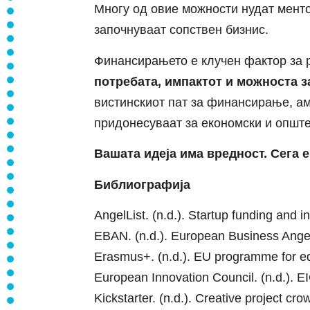
Многу од овие можности нудат менто
започнуваат сопствен бизнис.
Финансирањето е клучен фактор за р
потребата, импактот и можноста 
вистинскиот пат за финансирање, ам
придонесуваат за економски и општ
Вашата идеја има вредност. Сега е
Библиографија
AngelList. (n.d.). Startup funding and 
EBAN. (n.d.). European Business Ange
Erasmus+. (n.d.). EU programme for edu
European Innovation Council. (n.d.). E
Kickstarter. (n.d.). Creative project cr