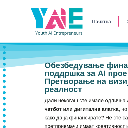
Почетна
Oбезбедување фина
поддршка за AI прое
Претворање на визи
реалност
Дали некогаш сте имале одлична 
чатбот или дигитална алатка
,
но 
како да ја финансирате? Не сте с
претприемачи имаат креативност и