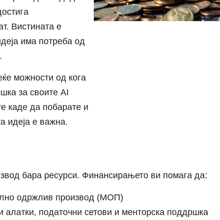
достига
ат. Вистината е
идеја има потреба од
.
еќе можности од кога
шка за своите AI
те каде да побарате и
а идеја е важна.
звод бара ресурси. Финансирањето ви помага да:
ално одржлив производ (МОП)
и алатки, податочни сетови и менторска поддршка