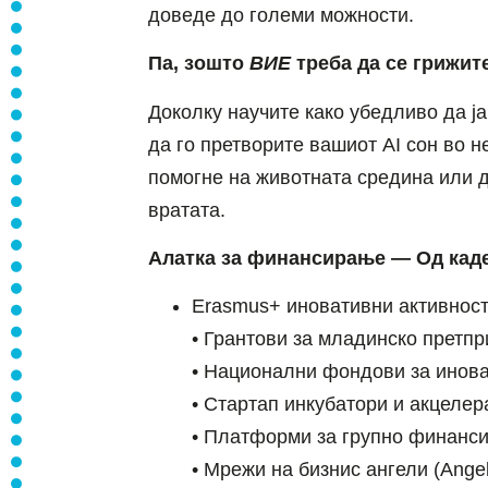
доведе до големи можности.
Па, зошто
ВИЕ
треба да се грижите
Доколку научите како убедливо да ј
да го претворите вашиот AI сон во 
помогне на животната средина или д
вратата.
Алатка за финансирање — Од каде
Erasmus+ иновативни активнос
• Грантови за младинско претп
• Национални фондови за инов
• Стартап инкубатори и акцелер
• Платформи за групно финансира
• Мрежи на бизнис ангели (Angel