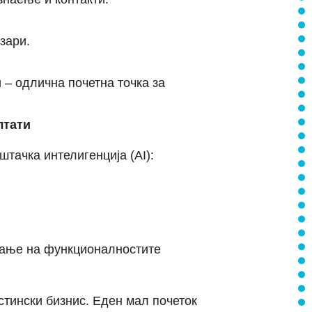
зари.
– одлична почетна точка за
лтати
тачка интелигенција (AI):
вање на функционалностите
истински бизнис. Еден мал почеток