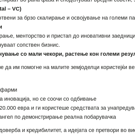
al – VC)
отвени за брзо скалирање и освојување на големи па
и
ање, менторство и пристап до иновативни заедници 
уваат сопствен бизнис.
нување со мали чекори, растење кон големи резу
е да им помогне на малите земјоделци користејќи веш
и фарми
а иновација, но се соочи со одбивање
0.000 евра и ги користеше средствата за унапреду
ангел по демонстрирање реална побарувачка
доверба и кредибилитет, а идејата се претвори во в