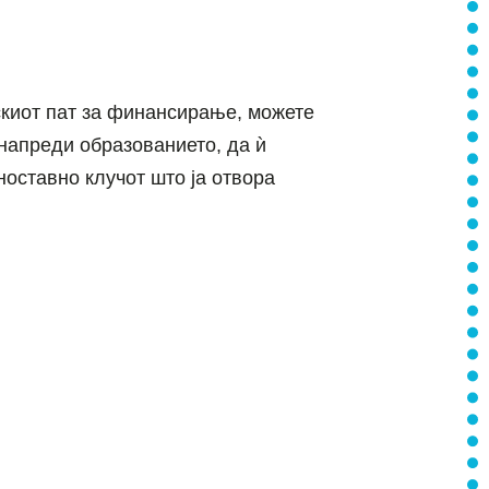
нскиот пат за финансирање, можете
унапреди образованието, да ѝ
оставно клучот што ја отвора