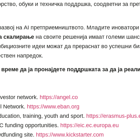
рство, обуки и техничка поддршка, соодветни за пре
азвој на AI претприемништвото. Младите иноватори 
за скалирање
на своите решенија имаат големи шанс
бициозните идеи можат да прераснат во успешни биз
ествен напредок.
 време да ја пронајдете поддршката за да ја реал
investor network.
https://angel.co
l Network.
https://www.eban.org
cation, training, youth and sport.
https://erasmus-plus
IC funding opportunities.
https://eic.ec.europa.eu
owdfunding site.
https://www.kickstarter.com