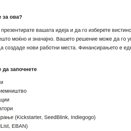
 за ова?
а презентирате вашата идеја и да го изберете висти
нешто моќно и значајно. Вашето решение може да го 
а создаде нови работни места. Финансирањето е едн
 да започнете
ти
риемништво
ации
атори
ње (Kickstarter, SeedBlink, Indiegogo)
List, EBAN)