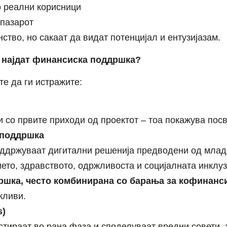
о реални корисници
 пазарот
тво, но сакаат да видат потенцијал и ентузијазам.
 најдат финансиска поддршка?
те да ги истражите:
 со првите приходи од проектот – тоа покажува посв
 поддршка
ддржуваат дигитални решенија предводени од млад
то, здравството, одржливоста и социјалната инклуз
шка, често комбинирана со барања за кофинанси
жливи.
s)
тираат во рана фаза и споделуваат вредни совети, 