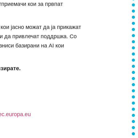
тприемачи кои за првпат
кои јасно можат да ја прикажат
и да привлечат поддршка. Со
ниси базирани на AI кои
изирате.
.ec.europa.eu