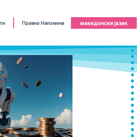
Română
Français
ти
Правна Напомена
македонски јазик
Italiano