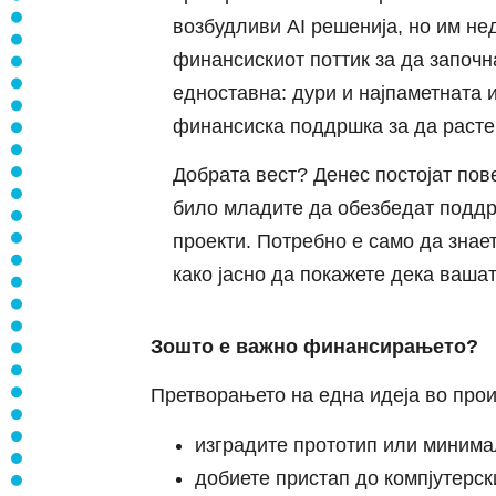
возбудливи AI решенија, но им не
финансискиот поттик за да започн
едноставна: дури и најпаметната 
финансиска поддршка за да расте
Добрата вест? Денес постојат пов
било младите да обезбедат поддр
проекти. Потребно е само да знае
како јасно да покажете дека вашат
Зошто е важно финансирањето?
Претворањето на една идеја во прои
изградите прототип или миним
добиете пристап до компјутерск