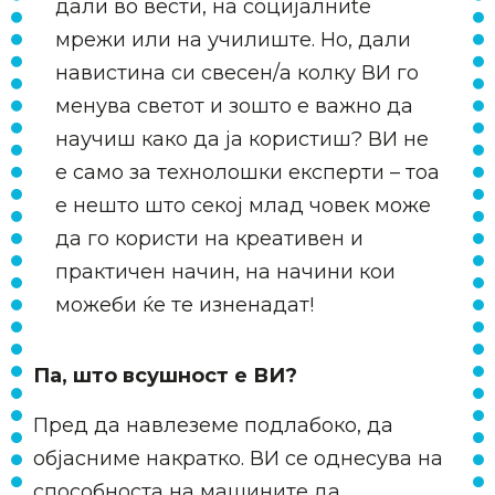
дали во вести, на социјалниte
мрежи или на училиште. Но, дали
навистина си свесен/а колку ВИ го
менува светот и зошто е важно да
научиш како да ја користиш? ВИ не
е само за технолошки експерти – тоа
е нешто што секој млад човек може
да го користи на креативен и
практичен начин, на начини кои
можеби ќе те изненадат!
Па, што всушност е ВИ?
Пред да навлеземе подлабоко, да
објасниме накратко. ВИ се однесува на
способноста на машините да