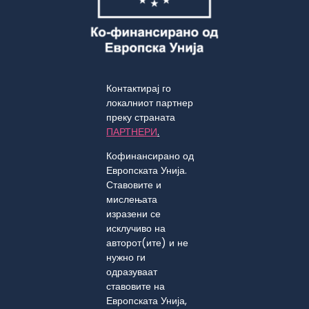
Контактирај го
локалниот партнер
преку страната
ПАРТНЕРИ
.
Кофинансирано од
Европската Унија.
Ставовите и
мислењата
изразени се
исклучиво на
авторот(ите) и не
нужно ги
одразуваат
ставовите на
Европската Унија,