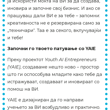
ја искористи моќта на ВИ за да создава,
иновира и започне свој бизнис. И ако се
прашуваш дали ВИ е за тебе – запомни:
креативноста не е резервирана само за
„техничари“. Таа е за секого, вклучувајќи
и тебе!
Започни го твоето патување со YAIE
Преку проектот
Youth AI Entrepreneurs
(YAIE)
, создаваме нешто ново – простор
што ги оспособува младите како тебе да
истражуваат, создаваат и иновираат со
помош на ВИ.
YAIE е дизајниран да го направи
учењето за ВИ возбудливо и практично.