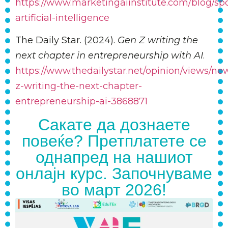
https://www.marketingaiinstitute.com/blog/spo
artificial-intelligence
The Daily Star. (2024).
Gen Z writing the
next chapter in entrepreneurship with AI
.
https://www.thedailystar.net/opinion/views/ne
z-writing-the-next-chapter-
entrepreneurship-ai-3868871
Сакате да дознаете
повеќе? Претплатете се
однапред на нашиот
онлајн курс. Започнуваме
во март 2026!