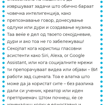
извршуваат задачи што обично бараат
човечка интелигенција, како
препознавање говор, донесување
одлуки или дури и создавање музика.
Таа веќе е дел од твоето секојдневие,
дури и ако тоа не го забележуваш!
Секојпат кога користиш гласовни
асистенти како Siri, Alexa, or Google
Assistant, или кога социјалните мрежи
ти препорачуваат видеа или објави – ВИ
работи зад сцената. Тоа е алатка што
може да ја користат сите – без разлика
дали си ученик, креатор или идeн
претприемач. Штом почнеш, ќе се
изненадиш колку е едноставно и