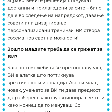
здравствените решенија стануваат
достапни и прилагодени за сите – било
да е во следење на напредокот, давање
совети или дизајнирање
персонализирани тренинзи. ВИ отвора
сосема нов свет на можности!
Зошто младите треба да се грижат за
ВИ?
Како што можеби веќе претпоставуваш,
ВИ е алатка што поттикнува
креативност и иновација. Ако си млад
човек, учењето за ВИ ти дава предност
да разбереш како функционира светот и
како можеш да го менуваш. Со