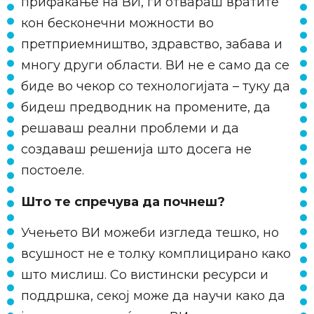
прифаќање на ВИ, ги отвараш вратите
кон бесконечни можности во
претприемништво, здравство, забава и
многу други области. ВИ не е само да се
биде во чекор со технологијата – туку да
бидеш предводник на промените, да
решаваш реални проблеми и да
создаваш решенија што досега не
постоеле.
Што те спречува да почнеш?
Учењето ВИ можеби изгледа тешко, но
всушност не е толку комплицирано како
што мислиш. Со вистински ресурси и
поддршка, секој може да научи како да