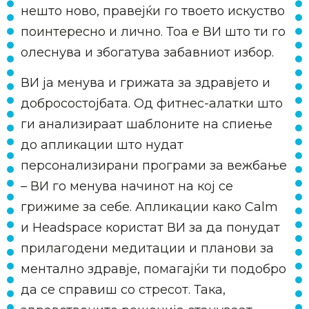
нешто ново, правејќи го твоето искуство
поинтересно и лично. Тоа е ВИ што ти го
олеснува и збогатува забавниот избор.
ВИ ја менува и грижата за здравјето и
добросостојбата. Од фитнес-алатки што
ги анализираат шаблоните на спиење
до апликации што нудат
персонализирани програми за вежбање
– ВИ го менува начинот на кој се
грижиме за себе. Апликации како Calm
и Headspace користат ВИ за да понудат
прилагодени медитации и планови за
ментално здравје, помагајќи ти подобро
да се справиш со стресот. Така,