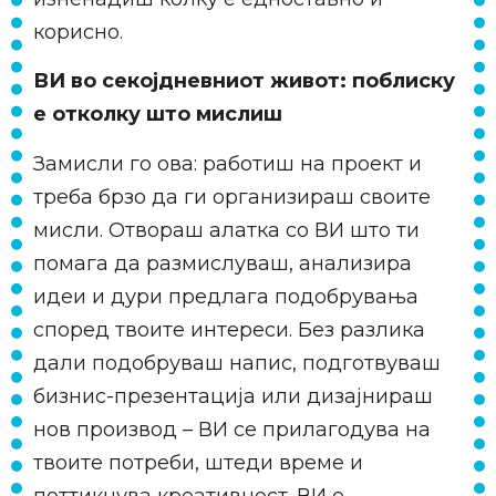
корисно.
ВИ во секојдневниот живот: поблиску
е отколку што мислиш
Замисли го ова: работиш на проект и
треба брзо да ги организираш своите
мисли. Отвораш алатка со ВИ што ти
помага да размислуваш, анализира
идеи и дури предлага подобрувања
според твоите интереси. Без разлика
дали подобруваш напис, подготвуваш
бизнис-презентација или дизајнираш
нов производ – ВИ се прилагодува на
твоите потреби, штеди време и
поттикнува креативност. ВИ е