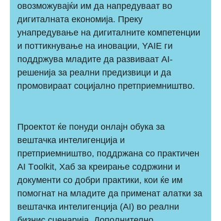
овозможувајќи им да напредуваат во
дигиталната економија. Преку
унапредување на дигиталните компетенции
и поттикнување на иновации, YAIE ги
поддржува младите да развиваат AI-
решенија за реални предизвици и да
промовираат социјално претприемништво.
Проектот ќе понуди онлајн обука за
вештачка интелигенција и
претприемништво, поддржана со практичен
AI Тoolkit, Хаб за креирање содржини и
документи со добри практики, кои ќе им
помогнат на младите да применат алатки за
вештачка интелигенција (AI) во реални
бизнис сценарија. Дополнително,