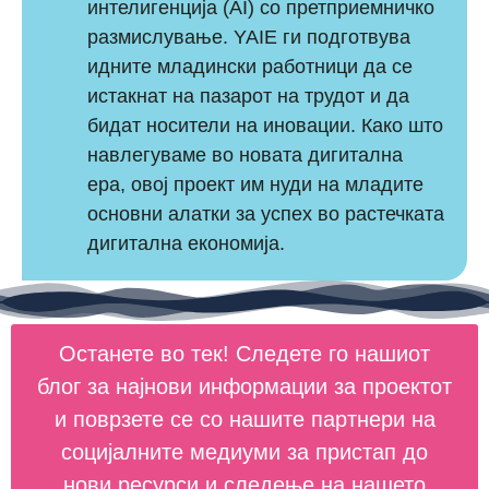
интелигенција (AI) со претприемничко
размислување. YAIE ги подготвува
идните младински работници да се
истакнат на пазарот на трудот и да
бидат носители на иновации. Како што
навлегуваме во новата дигитална
ера, овој проект им нуди на младите
основни алатки за успех во растечката
дигитална економија.
Останете во тек! Следете го нашиот
блог за најнови информации за проектот
и поврзете се со нашите партнери на
социјалните медиуми за пристап до
нови ресурси и следење на нашето