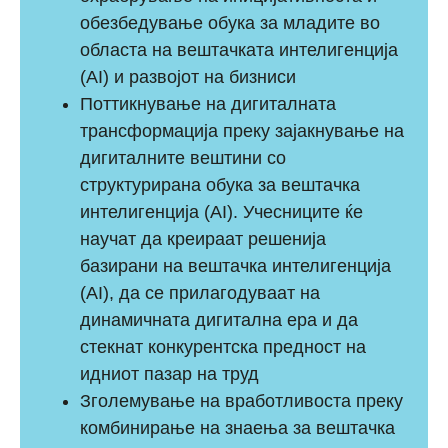
обезбедување обука за младите во
областа на вештачката интелигенција
(AI) и развојот на бизниси
Поттикнување на дигиталната
трансформација преку зајакнување на
дигиталните вештини со
структурирана обука за вештачка
интелигенција (AI). Учесниците ќе
научат да креираат решенија
базирани на вештачка интелигенција
(AI), да се прилагодуваат на
динамичната дигитална ера и да
стекнат конкурентска предност на
идниот пазар на труд
Зголемување на вработливоста преку
комбинирање на знаења за вештачка