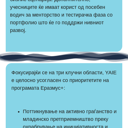
учесниците ќе имаат корист од посебен
водич за менторство и тестирачка фаза со
портфолио што ќе го поддржи нивниот
развој.
Фокусирајќи се на три клучни области, YAIE
е целосно усогласен со приоритетите на
програмата Еразмус+:
Поттикнување на активно граѓанство и
младинско претприемништво преку
охрабрување на иницијативноста и