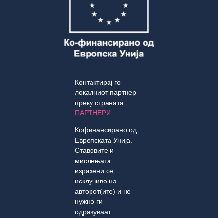
Контактирај го
локалниот партнер
преку страната
ПАРТНЕРИ
.
Кофинансирано од
Европската Унија.
Ставовите и
мислењата
изразени се
исклучиво на
авторот(ите) и не
нужно ги
одразуваат