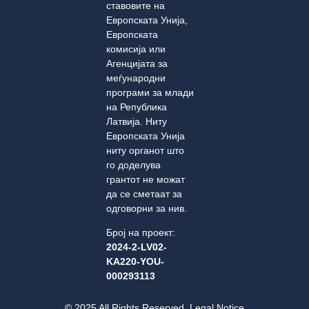
ставовите на
Европската Унија,
Европската
комисија или
Агенцијата за
меѓународни
програми за млади
на Република
Латвија. Ниту
Европската Унија
ниту органот што
го доделува
грантот не можат
да се сметаат за
одговорни за нив.
Број на проект:
2024-2-LV02-
KA220-YOU-
000293113
© 2025 All Rights Reserved. Legal Notice